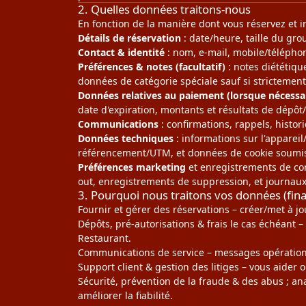
2. Quelles données traitons-nous
En fonction de la manière dont vous réservez et i
Détails de réservation
: date/heure, taille du gro
Contact & identité
: nom, e-mail, mobile/télépho
Préférences & notes (facultatif)
: notes diététique
données de catégorie spéciale sauf si strictement
Données relatives au paiement (lorsque nécessai
date d'expiration, montants et résultats de dépôt/
Communications
: confirmations, rappels, histo
Données techniques
: informations sur l'appareil
référencement/UTM, et données de cookie soumis
Préférences marketing
et enregistrements de con
out, enregistrements de suppression, et journau
3. Pourquoi nous traitons vos données (final
Fournir et gérer des réservations – créer/met à j
Dépôts, pré-autorisations & frais le cas échéant 
Restaurant.
Communications de service – messages opérationn
Support client & gestion des litiges – vous aider 
Sécurité, prévention de la fraude & des abus ; an
améliorer la fiabilité.