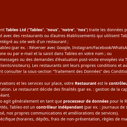
ent
Tableo Ltd
(“
Tableo
”, “
nous
”, “
notre
”, “
nos
”) traite les données
 avec des restaurants ou d'autres établissements qui utilisent Tab
ntégré au site web d'un restaurant ;
 Tableo (par ex. : Réserver avec Google, Instagram/Facebook/WhatsA
ne ou par e-mail et la saisit dans Tableo en votre nom ; ou
 messages ou des demandes d'évaluation post-visite envoyées via T
clients/visiteurs). Les restaurants ont leurs propres conditions et a
t consulter la sous-section “
Traitement des Données
” des Conditi
ervations et les services sur place, votre
Restaurant
est le
contrôle
ation. Le restaurant décide des finalités (par ex. : gestion de la ca
héant.
eo agit généralement en tant que
processeur de données
pour le R
vités, Tableo est un
contrôleur indépendant
(par ex. : journaux de 
risé, nos propres communications et améliorations de services).
écifique (horaires, dépôts, frais de non-présentation, règles de ma