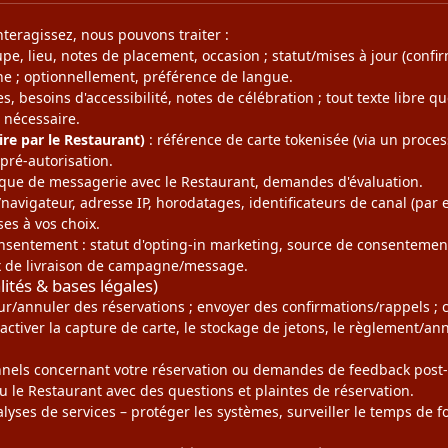
nteragissez, nous pouvons traiter :
upe, lieu, notes de placement, occasion ; statut/mises à jour (confi
ne ; optionnellement, préférence de langue.
s, besoins d'accessibilité, notes de célébration ; tout texte libre q
 nécessaire.
re par le Restaurant)
: référence de carte tokenisée (via un process
pré-autorisation.
rique de messagerie avec le Restaurant, demandes d'évaluation.
/navigateur, adresse IP, horodatages, identificateurs de canal (par e
es à vos choix.
sentement : statut d'opting-in marketing, source de consentement, 
x de livraison de campagne/message.
ités & bases légales)
our/annuler des réservations ; envoyer des confirmations/rappels ;
– activer la capture de carte, le stockage de jetons, le règlement/
els concernant votre réservation ou demandes de feedback post-v
ou le Restaurant avec des questions et plaintes de réservation.
alyses de services – protéger les systèmes, surveiller le temps de 