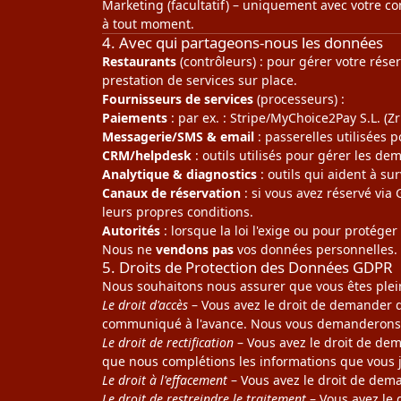
Marketing (facultatif) – uniquement avec votre c
à tout moment.
4. Avec qui partageons-nous les données
Restaurants
(contrôleurs) : pour gérer votre rése
prestation de services sur place.
Fournisseurs de services
(processeurs) :
Paiements
: par ex. : Stripe/MyChoice2Pay S.L. (Z
Messagerie/SMS & email
: passerelles utilisées 
CRM/helpdesk
: outils utilisés pour gérer les de
Analytique & diagnostics
: outils qui aident à sur
Canaux de réservation
: si vous avez réservé via
leurs propres conditions.
Autorités
: lorsque la loi l'exige ou pour protéger 
Nous ne
vendons pas
vos données personnelles.
5. Droits de Protection des Données GDPR
Nous souhaitons nous assurer que vous êtes plein
Le droit d'accès
– Vous avez le droit de demander d
communiqué à l'avance. Nous vous demanderons é
Le droit de rectification
– Vous avez le droit de de
que nous complétions les informations que vous 
Le droit à l'effacement
– Vous avez le droit de dem
Le droit de restreindre le traitement
– Vous avez le 