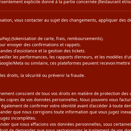
onsentement explicite donné à la partie concernée (Restaurant et/o
rvation, vous contacter au sujet des changements, appliquer des dép
ruPay) (tokenisation de carte, frais, remboursements).
pour envoyer des confirmations et rappels.
mandes d'assistance et la gestion des tickets.
veiller les performances, les rapports d'erreurs, et les modèles d'ut
 Google/Meta ou similaire, ces plateformes peuvent recevoir/mettre
les droits, la sécurité ou prévenir la fraude.
ement conscient de tous vos droits en matière de protection des do
es copies de vos données personnelles. Nous pouvons vous facture
galement de confirmer votre identité avant d'accéder à toute de
mander que nous corrigions toute information que vous jugez inex
jugez incomplètes.
ander que nous effacions vos données personnelles, sous certaines
droit de demander que nous restreignions le traitement de vos don