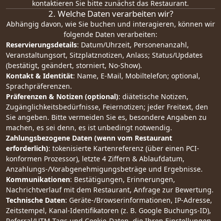
kontaktieren Sie bitte zunächst das Restaurant.
2. Welche Daten verarbeiten wir?
Abhängig davon, wie Sie buchen und interagieren, können wir
folgende Daten verarbeiten:
Reservierungsdetails
: Datum/Uhrzeit, Personenanzahl,
Veranstaltungsort, Sitzplatznotizen, Anlass; Status/Updates
(bestätigt, geändert, storniert, No-Show).
Kontakt & Identität
: Name, E-Mail, Mobiltelefon; optional,
Sprachpräferenzen.
Präferenzen & Notizen (optional)
: diätetische Notizen,
Zugänglichkeitsbedürfnisse, Feiernotizen; jeder Freitext, den
Sie angeben. Bitte vermeiden Sie es, besondere Angaben zu
machen, es sei denn, es ist unbedingt notwendig.
Zahlungsbezogene Daten (wenn vom Restaurant
erforderlich)
: tokenisierte Kartenreferenz (über einen PCI-
konformen Prozessor), letzte 4 Ziffern & Ablaufdatum,
Anzahlungs-/Vorabgenehmigungsbeträge und Ergebnisse.
Kommunikationen
: Bestätigungen, Erinnerungen,
Nachrichtverlauf mit dem Restaurant, Anfrage zur Bewertung.
Technische Daten
: Geräte-/Browserinformationen, IP-Adresse,
Zeitstempel, Kanal-Identifikatoren (z. B. Google Buchungs-ID),
Referral/UTM-Tags und Cookie-Daten, die Ihren Einstellungen