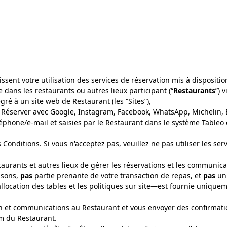
gissent votre utilisation des services de réservation mis à dispositi
e dans les restaurants ou autres lieux participant (“
Restaurants
”) v
ré à un site web de Restaurant (les “Sites”),
, Réserver avec Google, Instagram, Facebook, WhatsApp, Michelin, B
léphone/e-mail et saisies par le Restaurant dans le système Tableo
onditions. Si vous n'acceptez pas, veuillez ne pas utiliser les serv
aurants et autres lieux de gérer les réservations et les communicati
ssons,
pas
partie prenante de votre transaction de repas, et
pas
un 
l'allocation des tables et les politiques sur site—est fournie uniqu
on et communications au Restaurant et vous envoyer des confirmat
om du Restaurant.