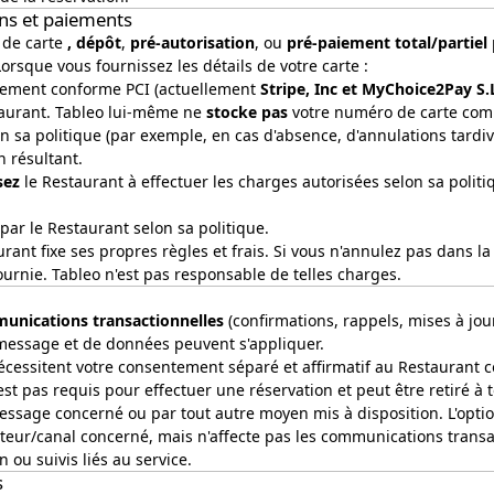
ons et paiements
 de carte
, dépôt
,
pré-autorisation
, ou
pré-paiement total/partiel
rsque vous fournissez les détails de votre carte :
paiement conforme PCI (actuellement
Stripe, Inc et MyChoice2Pay S.
aurant. Tableo lui-même ne
stocke pas
votre numéro de carte comp
n sa politique (par exemple, en cas d'absence, d'annulations tardi
 résultant.
sez
le Restaurant à effectuer les charges autorisées selon sa politiq
par le Restaurant selon sa politique.
rant fixe ses propres règles et frais. Si vous n'annulez pas dans l
ournie. Tableo n'est pas responsable de telles charges.
unications transactionnelles
(confirmations, rappels, mises à jou
 message et de données peuvent s'appliquer.
cessitent votre consentement séparé et affirmatif au Restaurant 
 pas requis pour effectuer une réservation et peut être retiré à t
essage concerné ou par tout autre moyen mis à disposition. L'opti
teur/canal concerné, mais n'affecte pas les communications transact
 ou suivis liés au service.
s