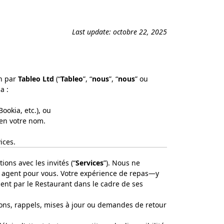
Last update: octobre 22, 2025
on par
Tableo Ltd
(“
Tableo
”, “
nous
”, “
nous
” ou
ia :
ookia, etc.), ou
 en votre nom.
ices.
ons avec les invités (“
Services
”). Nous ne
agent pour vous. Votre expérience de repas—y
ement par le Restaurant dans le cadre de ses
ions, rappels, mises à jour ou demandes de retour