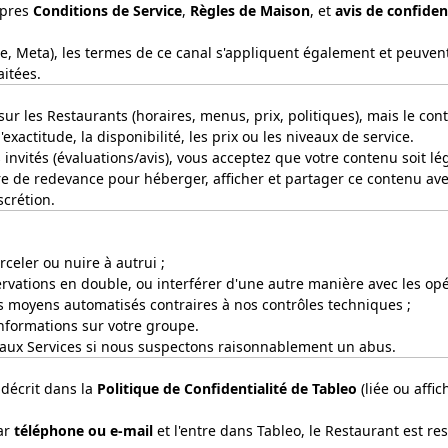
opres
Conditions de Service
,
Règles de Maison
, et
avis de confiden
gle, Meta), les termes de ce canal s'appliquent également et peuve
itées.
sur les Restaurants (horaires, menus, prix, politiques), mais le co
xactitude, la disponibilité, les prix ou les niveaux de service.
 invités (évaluations/avis), vous acceptez que votre contenu soit l
re de redevance pour héberger, afficher et partager ce contenu av
scrétion.
arceler ou nuire à autrui ;
rvations en double, ou interférer d'une autre manière avec les opé
es moyens automatisés contraires à nos contrôles techniques ;
informations sur votre groupe.
aux Services si nous suspectons raisonnablement un abus.
décrit dans la
Politique de Confidentialité de Tableo
(liée ou affic
ar
téléphone ou e-mail
et l'entre dans Tableo, le Restaurant est re