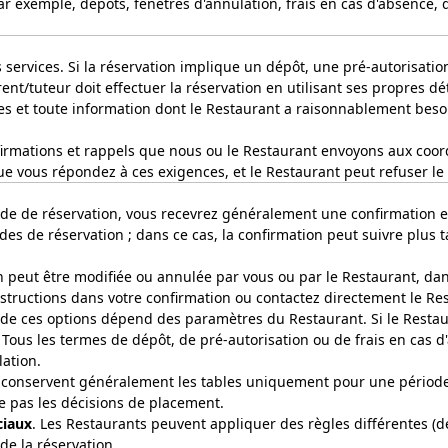
r exemple, dépôts, fenêtres d'annulation, frais en cas d'absence, dé
s services. Si la réservation implique un dépôt, une pré-autorisatio
nt/tuteur doit effectuer la réservation en utilisant ses propres dét
s et toute information dont le Restaurant a raisonnablement besoi
firmations et rappels que nous ou le Restaurant envoyons aux coo
 vous répondez à ces exigences, et le Restaurant peut refuser le se
de de réservation, vous recevrez généralement une confirmation e
s de réservation ; dans ce cas, la confirmation peut suivre plus t
n peut être modifiée ou annulée par vous ou par le Restaurant, dans
s/instructions dans votre confirmation ou contactez directement le R
ité de ces options dépend des paramètres du Restaurant. Si le Rest
 Tous les termes de dépôt, de pré-autorisation ou de frais en cas d
ation.
 conservent généralement les tables uniquement pour une période l
le pas les décisions de placement.
ciaux
. Les Restaurants peuvent appliquer des règles différentes (
de la réservation.