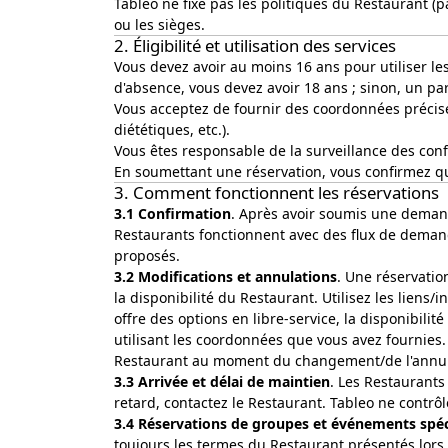
Tableo ne fixe pas les politiques du Restaurant (pa
ou les sièges.
2. Éligibilité et utilisation des services
Vous devez avoir au moins 16 ans pour utiliser le
d'absence, vous devez avoir 18 ans ; sinon, un pare
Vous acceptez de fournir des coordonnées précise
diététiques, etc.).
Vous êtes responsable de la surveillance des con
En soumettant une réservation, vous confirmez que
3. Comment fonctionnent les réservations
3.1 Confirmation
. Après avoir soumis une deman
Restaurants fonctionnent avec des flux de demande
proposés.
3.2 Modifications et annulations
. Une réservatio
la disponibilité du Restaurant. Utilisez les lien
offre des options en libre-service, la disponibil
utilisant les coordonnées que vous avez fournies.
Restaurant au moment du changement/de l'annul
3.3 Arrivée et délai de maintien
. Les Restaurants
retard, contactez le Restaurant. Tableo ne contrô
3.4 Réservations de groupes et événements spé
toujours les termes du Restaurant présentés lors 