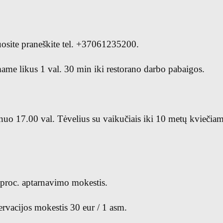
uosite praneškite tel. +37061235200.
me likus 1 val. 30 min iki restorano darbo pabaigos.
 nuo 17.00 val. Tėvelius su vaikučiais iki 10 metų kviečiame
proc. aptarnavimo mokestis.
rvacijos mokestis 30 eur / 1 asm.