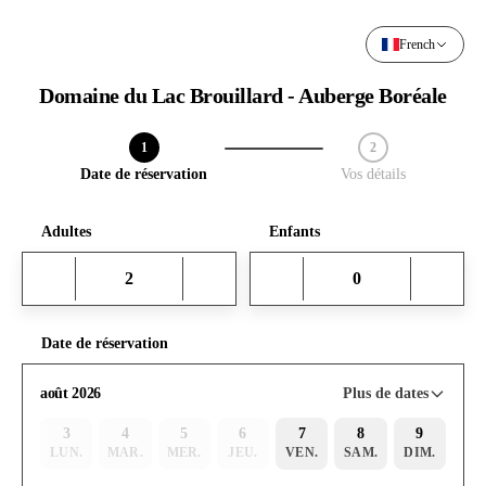
French
Domaine du Lac Brouillard - Auberge Boréale
1
2
Étape 1 / 2
Date de réservation
Vos détails
Adultes
Enfants
Date de réservation
Plus de dates
août 2026
3
4
5
6
7
8
9
LUN.
MAR.
MER.
JEU.
VEN.
SAM.
DIM.