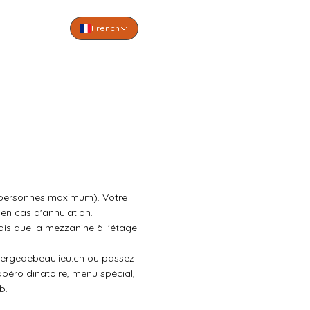
French
 8 personnes maximum). Votre
en cas d'annulation.
ais que la mezzanine à l'étage
bergedebeaulieu.ch
ou passez
apéro dinatoire, menu spécial,
eb
.