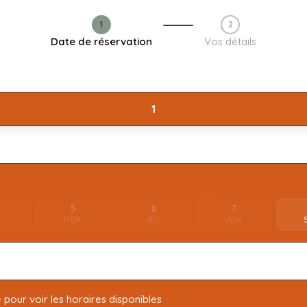
1
2
Étape 1 / 2
Date de réservation
Vos détails
5
6
7
.
MER.
JEU.
VEN.
 pour voir les horaires disponibles