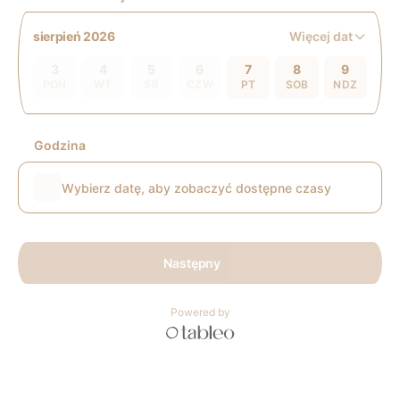
Więcej dat
sierpień 2026
3
4
5
6
7
8
9
PON
WT
ŚR
CZW
PT
SOB
NDZ
Godzina
Wybierz datę, aby zobaczyć dostępne czasy
Następny
Powered by