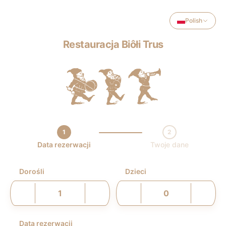
Polish
Restauracja Biôłi Trus
1
2
Krok 1 / 2
Data rezerwacji
Twoje dane
Dorośli
Dzieci
Data rezerwacji